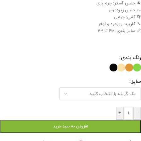
🐐
جنس آستر:
چرم بزی
👞
جنس زیره:
رابر
👣
کفی:
چرمی
🔧
کاربرد:
روزمره و لوفر
📏
سایز بندی:
40 تا 44
رنگ بندی
سایز
+
-
افزودن به سبد خرید