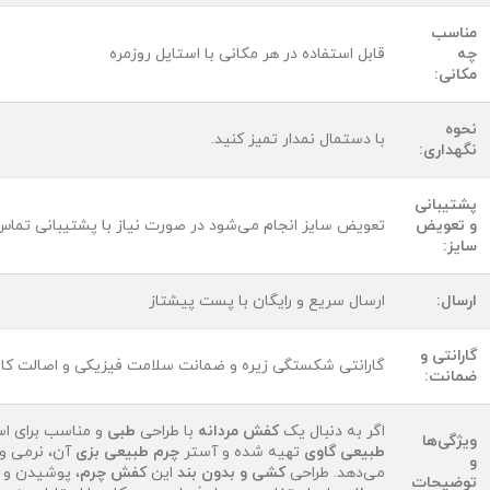
مناسب
چه
قابل استفاده در هر مکانی با استایل روزمره
مکانی:
نحوه
با دستمال نمدار تمیز کنید.
نگهداری:
پشتیبانی
و تعویض
تعویض سایز انجام می‌شود در صورت نیاز با پشتیبانی تماس
سایز:
ارسال:
ارسال سریع و رایگان با پست پیشتاز
گارانتی و
گارانتی شکستگی زیره و ضمانت سلامت فیزیکی و اصالت کال
ضمانت:
اگر به دنبال یک
کفش مردانه
با طراحی
طبی
و مناسب برای ا
ویژگی‌ها
طبیعی گاوی
تهیه شده و آستر
چرم طبیعی بزی
آن، نرمی و ر
و
می‌دهد. طراحی
کشی و بدون بند
این
کفش چرم
، پوشیدن و د
توضیحات