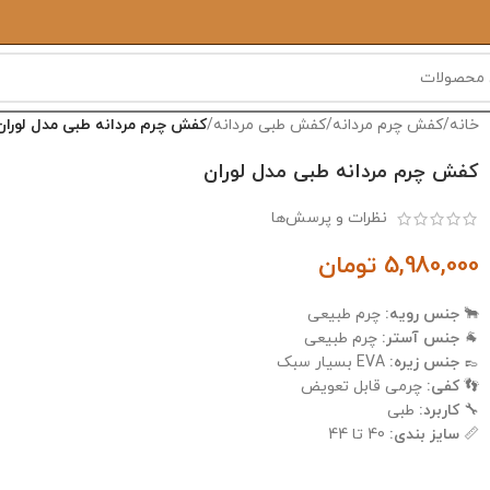
خانه
/
کفش چرم مردانه
/
کفش طبی مردانه
/
کفش چرم مردانه طبی مدل لوران
کفش چرم مردانه طبی مدل لوران
نظرات و پرسش‌ها
5,980,000
تومان
🐂
جنس رویه:
چرم طبیعی
🐐
جنس آستر:
چرم طبیعی
👞
جنس زیره:
EVA بسیار سبک
👣
کفی:
چرمی قابل تعویض
🔧
کاربرد:
طبی
📏
سایز بندی:
40 تا 44