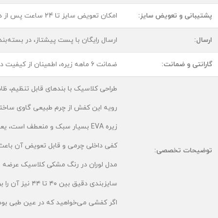
پشتیبانی و تعویض سایز:
امکان تعویض سایز تا 24 ساعت پس از دریافت، تضمین راحتی انتخاب شما.
ارسال:
ارسال رایگان با پست پیشتاز، در بسته‌ب
گارانتی و ضمانت:
ضمانت 6 ماهه زیره، اطمینان از کیفیت در هر لحظه استفاده روزمره.
طراحی کلاسیک با بندهای قابل تنظیم، ظاهر
رویه این کفش از چرم طبیعی گاوی ساخته
زیره EVA بسیار سبک و منعطف است، یعنی هر قدم با آن بدون فشار و فرسودگی خواهد بود.
کفی داخلی چرمی و قابل تعویض آن باعث 
توضیحات تخصصی:
مدل لوران در رنگ مشکی کلاسیک عرضه شده
سایزبندی دقیق بین ۴۰ تا ۴۴ نیز آن را برای طیف گسترده‌ای از آقایان قابل استفاده کرده است.
اگر کفشی می‌خواهید که در عین طبی بودن،