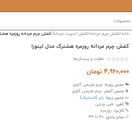
خانه
/
کفش چرم مردانه
/
کفش اسپرت مردانه
/
کفش چرم مردانه روزمره هشتر
کفش چرم مردانه روزمره هشترک مدل لینورا
نظرات و پرسش‌ها
4,960,000
تومان
🐂
جنس رویه:
چرم طبیعی گاوی
🐐
جنس آستر:
چرم طبیعی گاوی
👞
جنس زیره:
رابر (لاستیک)
👣
کفی:
طبی چرمی
🔧
کاربرد:
روزمره
📏
سایز بندی:
40 تا 44