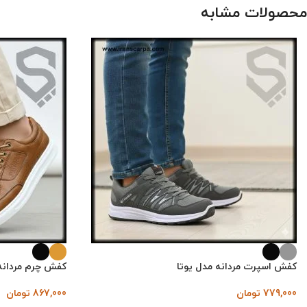
محصولات مشابه
کفش اسپرت مردانه مدل یوتا
کفش چرم مردانه
779,000
تومان
867,000
تومان