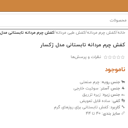
خانه
/
کفش چرم مردانه
/
کفش طبی مردانه
/
کفش چرم مردانه تابستانی مدل 
کفش چرم مردانه تابستانی مدل ژکسار
نظرات و پرسش‌ها
ناموجود
🐂
جنس رویه:
چرم صنعتی
🐐
جنس آستر:
سوئیت خارجی
👞
جنس زیره:
زیره تزریق
👣
کفی:
ساده قابل تعویض
🔧
کاربرد:
کفش تابستانی برای روزهای گرم
📏
سایز بندی:
40 تا 44