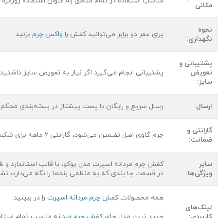
مناسب استفاده در تمام مناطق به عنوان استفاده روزمره
مکانی:
نحوه
یرای عمر دو برابر می‌توانید کفش را
واکس چرم
بزنید
نگهداری:
پشتیبانی و
تعویض
پشتیبانی انجام می‌گیرد اگر نیاز به تعویض سایز داشتید 
سایز:
ارسال:
رسال سریع و رایگان با پست پیشتاز در بسته‌بندی محکم
گارانتی و
چرم گاوی اصل تضمین می‌شود، گارانتی ۶ ماهه برای شکستگی زیر موجود است
ضمانت:
سایر
کفش چرم مردانه اسپرت مدل یوکو، با قالب استاندارد و 
ویژگی‌ها:
در قسمت جا بندی که به منظمی بندها را نگه می‌دارد، نشا
همه محصولات
کفش چرم مردانه اسپرت
را در ببینید.
لینک‌های
کاربردی:
جدید ترین مدل های
کفش چرم مردانه
مناسب تمام استایل ه