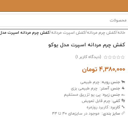
خانه
/
کفش چرم مردانه
/
کفش اسپرت مردانه
/
کفش چرم مردانه اسپرت مدل 
کفش چرم مردانه اسپرت مدل یوکو
(دیدگاه کاربر
1
)
4,380,000
تومان
🐂
جنس رویه:
چرم طبیعی
🐐
جنس آستر:
چرم طبیعی بزی
👞
جنس زیره:
پی یو تزریق مستقیم
👣
کفی:
چرم قابل تعویض
🔧
کاربرد:
کاربرد روزمره
📏
سایز بندی:
موجود در سایزهای ۴۰ تا ۴۴