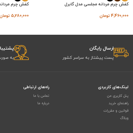
کفش چرم مردانه مجلسی مدل گابرل
کفش چرم مردانه
4,460,000
تومان
5,280,000
تومان
ارسال رایگان
پشتیبانی 
پست پیشتاز به سراسر کشور
به صورت
لینک‌های کاربردی
راه‌های ارتباطی
پنل کاربری من
تماس با ما
راهنمای خرید
درباره ما
قوانین و مقررات
وبلاگ