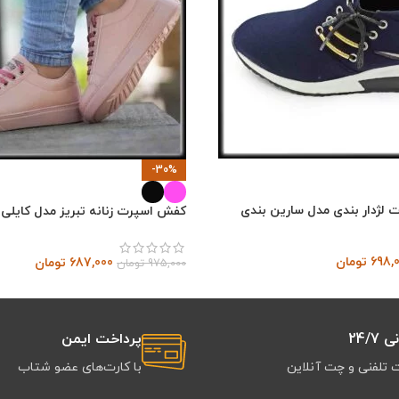
-30%
 لژدار بندی مدل سارین بندی
کفش اسپرت زنانه تبریز مدل کایلی
698,
تومان
687,000
تومان
975,000
تومان
24/7
پرداخت ایمن
 تلفنی و چت آنلاین
با کارت‌های عضو شتاب