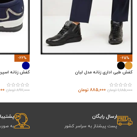
-22%
-25%
کفش طبی اداری زنانه مدل لیان
کفش زنانه اسپرت
885,000
تومان
000
1,185,000
تومان
897,000
تومان
ارسال رایگان
پشتیبانی 
پست پیشتاز به سراسر کشور
به صورت