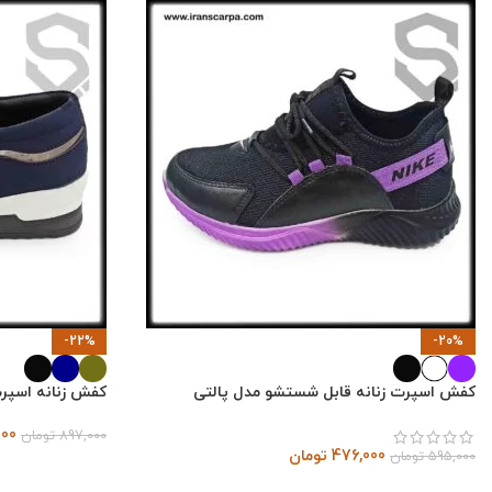
-22%
-20%
کفش اسپرت زنانه قابل شستشو مدل پالتی
کفش زنانه اسپرت
000
897,000
تومان
476,000
تومان
595,000
تومان