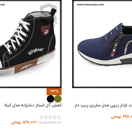
-33%
 لژدار زیپی مدل سارین زیپ دار
کفش آل استار دخترانه مدل کیلا
698,
تومان
590,000
تومان
885,000
تومان