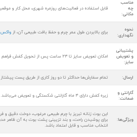
مناسب
چه
قابل استفاده در فعالیت‌های روزمره شهری، محل کار و موق
مکانی:
نحوه
برای بالابردن طول عمر چرم و حفظ بافت طبیعی آن، از
واکس 
نگهداری:
پشتیبانی
و تعویض
امکان تعویض سایز تا ۲۴ ساعت پس از تحویل کفش فراهم است. در صورت نیاز با پشتیبانی تماس بگیرید.
سایز:
ارسال:
تمام سفارش‌ها حداکثر تا دو روز کاری از طریق پست پیشتاز
گارانتی و
زیره کفش دارای ۴ ماه گارانتی شکستگی و تعویض می‌باشد.
ضمانت:
این بوت زنانه تبریز با چرم طبیعی مرغوب، دوخت دقیق و ف
ویژگی‌ها:
برای پوشیدن راحت، و بند تزیینی پشت بوت به آن ظاهر مدرن‌
انتخاب مناسب و قابل اعتماد باشد.