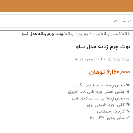
خانه
/
کفش زنانه
/
بوت/نیم بوت زنانه
/
بوت چرم زنانه مدل نیلو
بوت چرم زنانه مدل نیلو
نظرات و پرسش‌ها
6,160,000
تومان
🐂
جنس رویه:
چرم طبیعی گاوی
🐐
جنس آستر:
چرم طبی ضد تعریق
👞
جنس زیره:
پی یو سبک و طبی
👣
کفی:
چرم طبیعی بزی
🔧
کاربرد:
زمستانی
📏
سایز بندی:
37 – 40