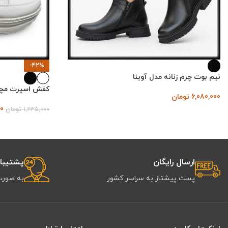
-42%
نیم بوت چرم زنانه مدل آوینا
کفش اسپرت مچی ز
6,080,000
تومان
00
1,235,000
تومان
ارسال رایگان
پشتیبانی 
پست پیشتاز به سراسر کشور
به صورت