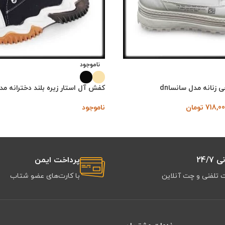
ناموجود
نانه مدل سانساdn
کفش آل استار زیره بلند دخترانه مدل
718,0
تومان
ناموجود
24/7
پرداخت ایمن
 تلفنی و چت آنلاین
با کارت‌های عضو شتاب