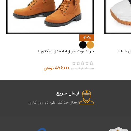
-30%
 مانلیا
خرید بوت جر زنانه مدل ویکتوریا
576,000
تومان
825,000
تومان
ارسال سریع
ارسال حداکثر طی دو روز کاری